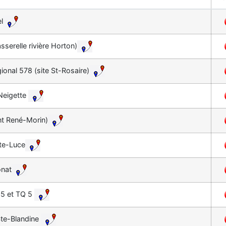
l
serelle rivière Horton)
ional 578 (site St-Rosaire)
 Neigette
nt René-Morin)
Ste-Luce
onat
 35 et TQ 5
 Ste-Blandine