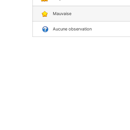
Mauvaise
Aucune observation
Liens utiles
Conditions de sentier
Achat droit d'accès
Dernières
Copyright © 2002-2022 - Magazine Motoneiges.ca - Tous d