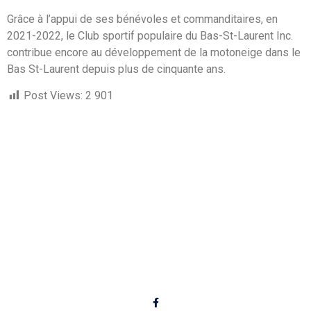
Grâce à l’appui de ses bénévoles et commanditaires, en
2021-2022, le Club sportif populaire du Bas-St-Laurent Inc.
contribue encore au développement de la motoneige dans le
Bas St-Laurent depuis plus de cinquante ans.
Post Views:
2 901
Liens utiles
Conditions de sentier
Achat droit d'accès
Dernières Nouvelles
Prochaines activités
Albums photos
Suivez-nous